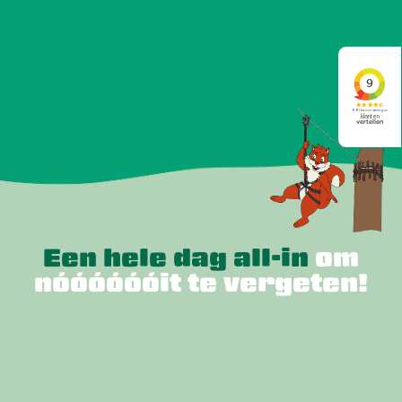
Een hele dag all-in
om
nóóóóóóit te vergeten!