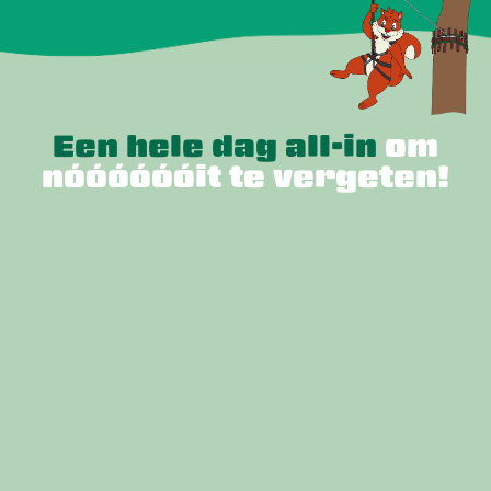
Een hele dag all-in
om
nóóóóóóit te vergeten!