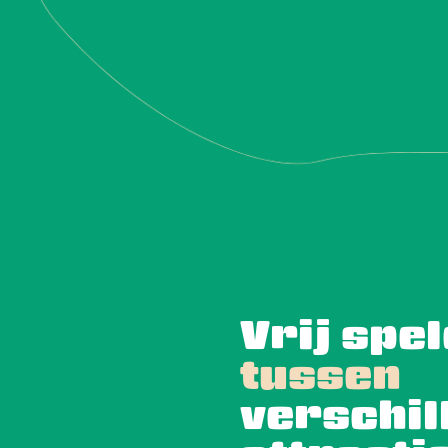
Vrij spe
tussen
verschil