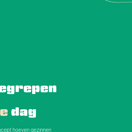
begrepen
ze
dag
concept hoeven gezinnen