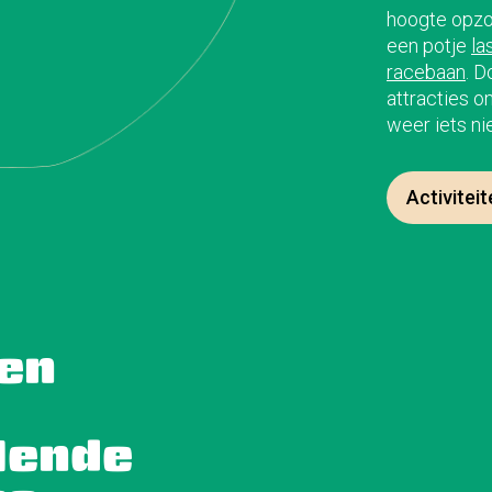
hoogte opzo
een potje
la
racebaan
. D
attracties o
weer iets n
Activitei
len
lende