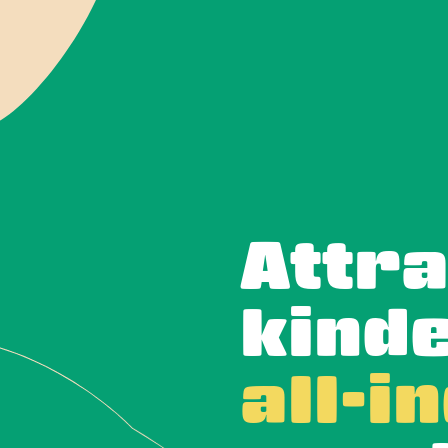
Attra
kinde
all-i