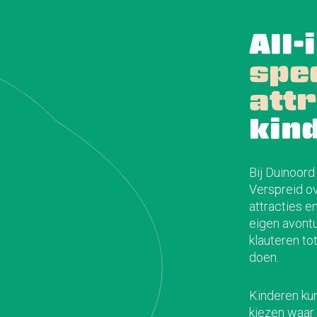
All-
spe
att
kin
Bij Duinoord
Verspreid ov
attracties 
eigen avont
klauteren tot
doen.
Kinderen ku
kiezen waar 