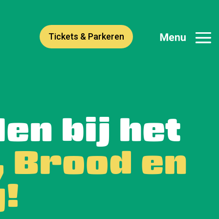
Tickets & Parkeren
en bij het
, Brood en
!