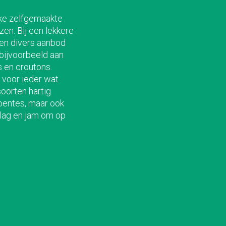
jke zelfgemaakte
ezen.
Bij een lekkere
en divers aanbod
bijvoorbeeld aan
s
en croutons.
, voor iede
r wa
t
oorten hartig
oentes, maar ook
slag en
jam om op