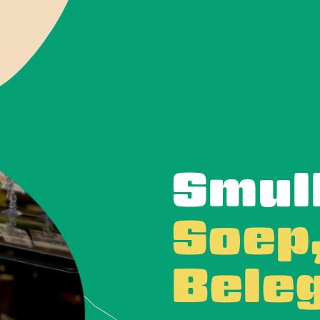
Smull
Soep
Beleg