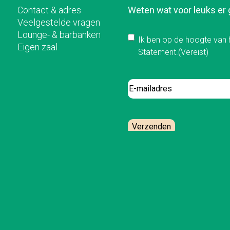
Contact & adres
Weten wat voor leuks er
Veelgestelde vragen
Lounge- & barbanken
Instemming
(Vereis
Ik ben op de hoogte van 
Eigen zaal
Statement.
(Vereist)
E-
mailadres
Verzenden
rkregelement
Privacy statement
Cookieverklaring