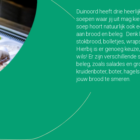
Duinoord heeft drie heerli
soepen waar jij uit mag ki
soep hoort natuurlijk
ook e
aan brood
en beleg
.
Denk 
stokbrood, bolle
tjes
,
wra
p
Hierbij is er genoeg keuze
wi
ls
!
Er zijn
verschill
e
nde s
beleg, zoals salades en
gr
kruidenboter, boter, hagel
jouw brood te sm
eren.